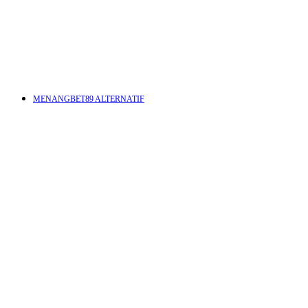
MENANGBET89 ALTERNATIF