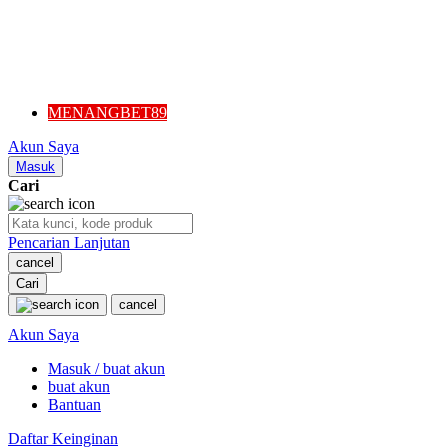
MENANGBET89
Akun Saya
Masuk
Cari
Pencarian Lanjutan
cancel
Cari
cancel
Akun Saya
Masuk / buat akun
buat akun
Bantuan
Daftar Keinginan