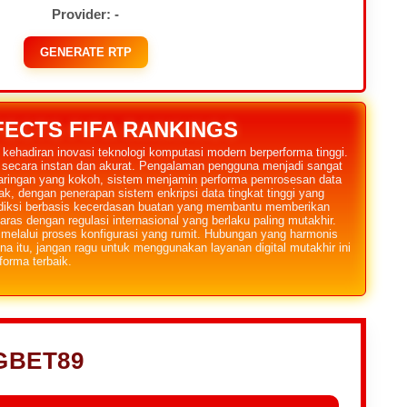
Provider: -
GENERATE RTP
FECTS FIFA RANKINGS
kehadiran inovasi teknologi komputasi modern berperforma tinggi.
 secara instan dan akurat. Pengalaman pengguna menjadi sangat
 jaringan yang kokoh, sistem menjamin performa pemrosesan data
k, dengan penerapan sistem enkripsi data tingkat tinggi yang
 prediksi berbasis kecerdasan buatan yang membantu memberikan
s dengan regulasi internasional yang berlaku paling mutakhir.
melalui proses konfigurasi yang rumit. Hubungan yang harmonis
na itu, jangan ragu untuk menggunakan layanan digital mutakhir ini
orma terbaik.
GBET89