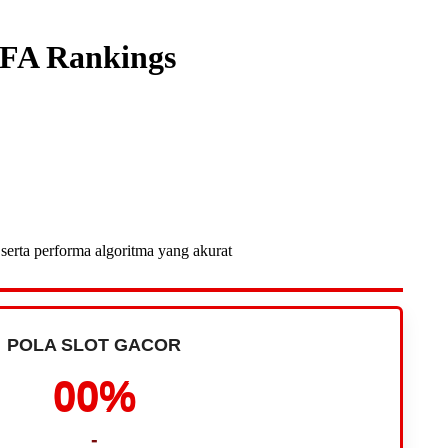
IFA Rankings
rta performa algoritma yang akurat
POLA SLOT GACOR
00%
-