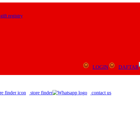
gift registry
LOGIN
DAFTAR
store finder
contact us