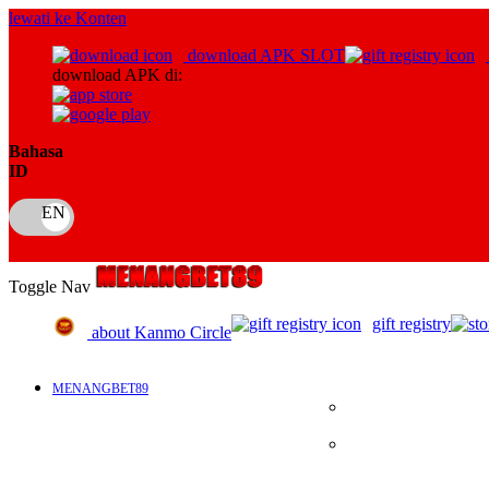
lewati ke Konten
download APK SLOT
download APK di:
Bahasa
ID
Toggle Nav
gift registry
about Kanmo Circle
MENANGBET89