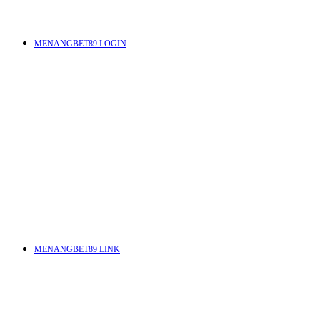
MENANGBET89 LOGIN
MENANGBET89 LINK