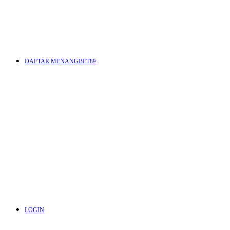
DAFTAR MENANGBET89
LOGIN