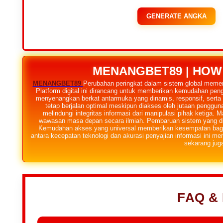
GENERATE ANGKA
MENANGBET89 | HOW 
MENANGBET89
Perubahan peringkat dalam sistem global memerl
Platform digital ini dirancang untuk memberikan kemudahan pe
menyenangkan berkat antarmuka yang dinamis, responsif, serta 
tetap berjalan optimal meskipun diakses oleh jutaan penggun
melindungi integritas informasi dari manipulasi pihak ketiga
wawasan masa depan secara ilmiah. Pembaruan sistem yang dila
Kemudahan akses yang universal memberikan kesempatan bagi se
antara kecepatan teknologi dan akurasi penyajian informasi ini me
sekarang jug
FAQ &