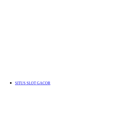
SITUS SLOT GACOR