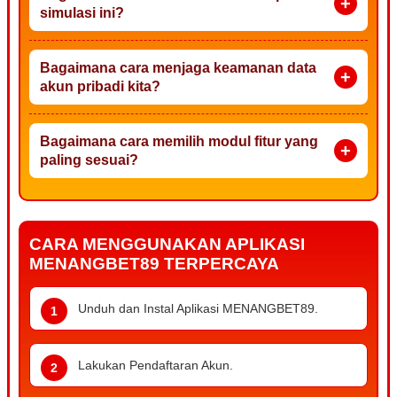
simulasi ini?
Bagaimana cara menjaga keamanan data
akun pribadi kita?
Bagaimana cara memilih modul fitur yang
paling sesuai?
CARA MENGGUNAKAN APLIKASI
MENANGBET89 TERPERCAYA
Unduh dan Instal Aplikasi MENANGBET89.
Lakukan Pendaftaran Akun.