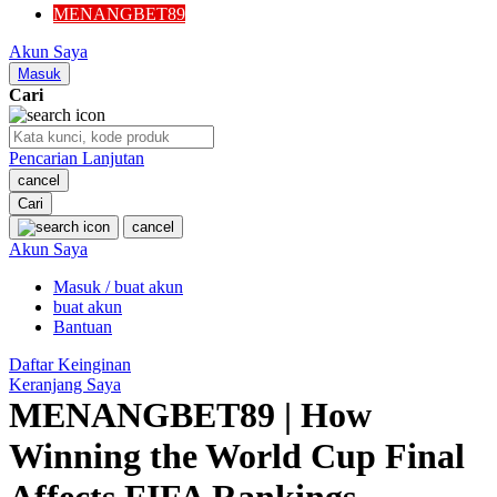
MENANGBET89
Akun Saya
Masuk
Cari
Pencarian Lanjutan
cancel
Cari
cancel
Akun Saya
Masuk / buat akun
buat akun
Bantuan
Daftar Keinginan
Keranjang Saya
MENANGBET89 | How
Winning the World Cup Final