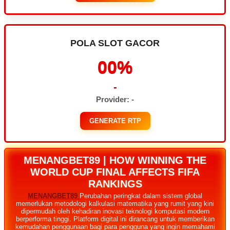
POLA SLOT GACOR
00%
-
Provider: -
GENERATE RTP
MENANGBET89 | HOW WINNING THE
WORLD CUP FINAL AFFECTS FIFA
RANKINGS
MENANGBET89
Perubahan peringkat dalam sistem global
memerlukan metodologi kalkulasi matematika yang rumit yang kini
dipermudah oleh kehadiran inovasi teknologi komputasi modern
berperforma tinggi. Platform digital ini dirancang untuk memberikan
kemudahan penggunaan bagi para pengguna yang ingin memahami