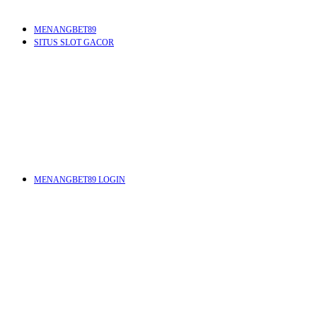
MENANGBET89
SITUS SLOT GACOR
MENANGBET89 LOGIN