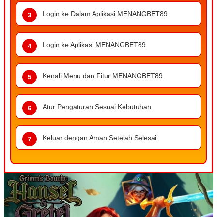
Login ke Dalam Aplikasi MENANGBET89.
Login ke Aplikasi MENANGBET89.
Kenali Menu dan Fitur MENANGBET89.
Atur Pengaturan Sesuai Kebutuhan.
Keluar dengan Aman Setelah Selesai.