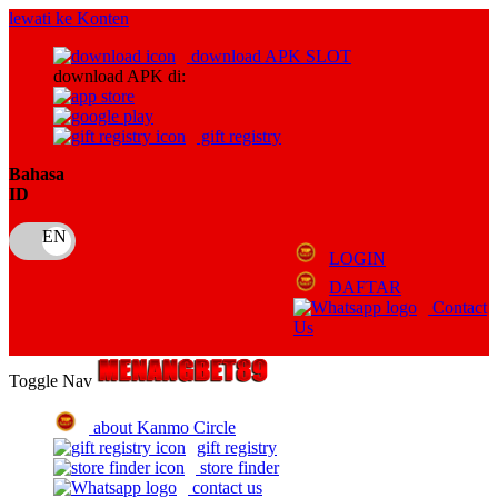
lewati ke Konten
download APK SLOT
download APK di:
gift registry
Bahasa
ID
LOGIN
DAFTAR
Contact
Us
Toggle Nav
about Kanmo Circle
gift registry
store finder
contact us